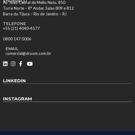
ENDEREÇO
Av. João Cabral de Mello Neto, 850
Torre Norte – 8° Andar, Salas 809 e 812
Barra da Tijuca – Rio de Janeiro – RJ
TELEFONE
+55 (21) 4040-4577
0800 147 0006
EMAIL
comercial@droom.com.br
LINKEDIN
INSTAGRAM