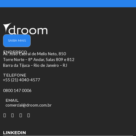
SAIBA MAIS
ENDEREÇO
Av. João Cabral de Mello Neto, 850
Torre Norte – 8° Andar, Salas 809 e 812
Barra da Tijuca – Rio de Janeiro – RJ
TELEFONE
+55 (21) 4040-4577
0800 147 0006
EMAIL
comercial@droom.com.br
LINKEDIN