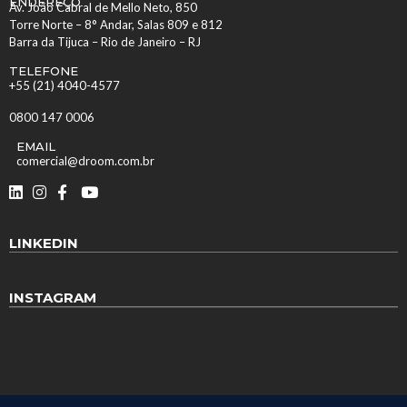
ENDEREÇO
Av. João Cabral de Mello Neto, 850
Torre Norte – 8° Andar, Salas 809 e 812
Barra da Tijuca – Rio de Janeiro – RJ
TELEFONE
+55 (21) 4040-4577
0800 147 0006
EMAIL
comercial@droom.com.br
LINKEDIN
INSTAGRAM